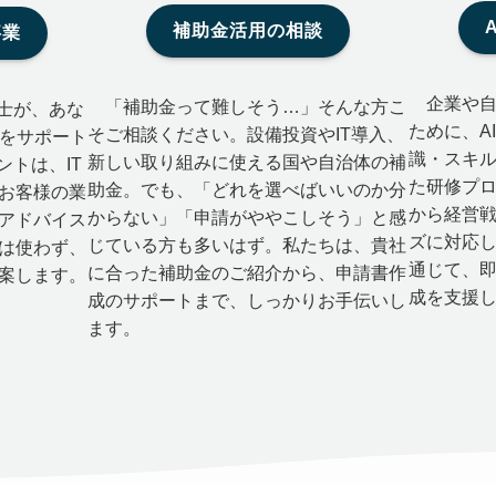
補助金活用の相談
事業
企業や自
「補助金って難しそう…」そんな方こ
士が、あな
ために、A
そご相談ください。設備投資やIT導入、
”をサポート
識・スキ
新しい取り組みに使える国や自治体の補
ントは、IT
た研修プ
助金。でも、「どれを選べばいいのか分
お客様の業
から経営
からない」「申請がややこしそう」と感
アドバイス
ズに対応
じている方も多いはず。私たちは、貴社
は使わず、
通じて、
に合った補助金のご紹介から、申請書作
案します。
成を支援
成のサポートまで、しっかりお手伝いし
ます。